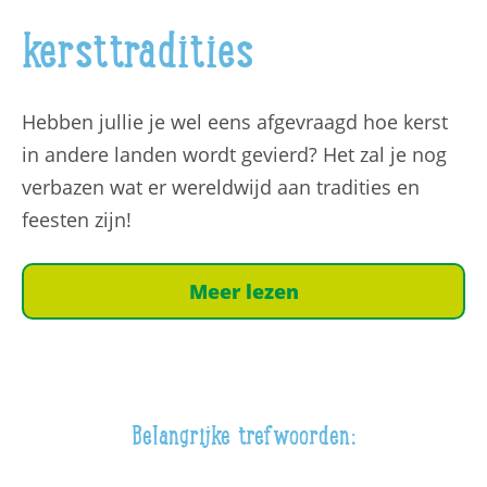
gezichtsvermogen van dat oog steeds verder af.
kersttradities
De medische term voor deze visuele stoornis is
amblyopie (lui oog). In die gevallen kan de
amblyopiebehandeling worden opgestart. Het
Hebben jullie je wel eens afgevraagd hoe kerst
goede of beter ziende oog van het kind wordt
in andere landen wordt gevierd? Het zal je nog
afgeplakt zodat de hersenen gedwongen
verbazen wat er wereldwijd aan tradities en
worden de visuele indrukken van het
feesten zijn!
scheelziende oog te gebruiken. Op deze manier
wordt het gezichtsvermogen getraind. Het
Meer lezen
gezichtsvermogen wordt meestal verbeterd
wanneer een occlusiebehandeling wordt
uitgevoerd met behulp van een oogpleister.
Belangrijke trefwoorden:
Wanneer moet scheelzien worden behandeld?